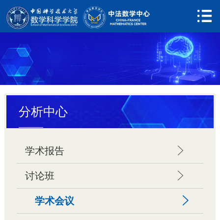

网站首页
关于中心

中心简介
新闻动态
分析中心
人员队伍

学术委员会
学术报告


执行委员会
讨论班


中心成员
学术会议


行政人员