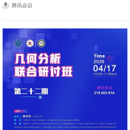

腾讯会议

访问学者
分析中心

学术报告

讨论班

学术会议

学术活动
人才培养

中法英才班

中法班报告