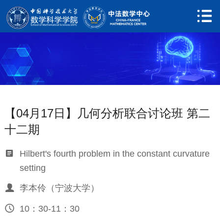

网站首页
关于中心

中心简介
新闻动态
【04月17日】几何分析联合讨论班 第二
人员队伍
十二期

学术委员会

Hilbert's fourth problem in the constant curvature
setting

执行委员会

李本伶（宁波大学）

中心成员

10：30-11：30

行政人员