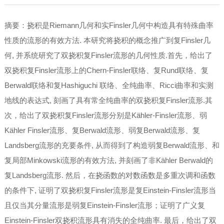

访问学者
摘要：挠积是Riemann几何和实Finsler几何中构造具有特殊曲率
性质的流形的有效方法. 本研究将挠积的概念推广到复Finsler几
分析中心
何, 并系统研究了双挠积复Finsler流形的几何性质.首先，给出了
双挠积复Finsler流形上的Chern-Finsler联络、复Rund联络、复

学术报告
Berwald联络和复Hashiguchi 联络、全纯曲率、Ricci曲率和实测

讨论班
地线的表达式, 刻画了具有常全纯曲率的双挠积复Finsler流形.其
次，给出了双挠积复Finsler流形分别是Kähler-Finsler流形、弱

学术会议
Kähler Finsler流形、复Berwald流形、弱复Berwald流形、复

学术活动
Landsberg流形的充要条件, 从而得到了构造弱复Berwald流形、和
复局部Minkowski流形的有效方法, 并刻画了非Kähler Berwald的
人才培养
复Landsberg流形. 然后，在挠函数的对数函数是多重次调和函数
的条件下, 证明了双挠积复Finsler流形是复Einstein-Finsler流形当

中法英才班
且仅当其分量流形是弱复Einstein-Finsler流形；证明了广义复
Einstein-Finsler双挠积流形具有消失的全纯曲率. 最后，给出了双

中法班报告