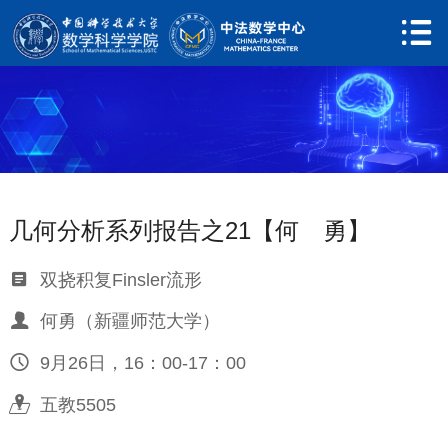

网站首页
关于中心

中心简介
新闻动态
几何分析系列报告之21【何 勇】
人员队伍

双挠积复Finsler流形

学术委员会

何勇（新疆师范大学）

执行委员会

9月26日，16：00-17：00

中心成员

五教5505

行政人员