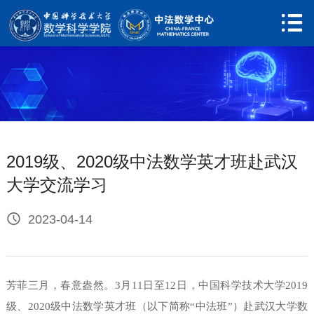

网站首页
关于中心

中心简介
新闻动态
2019级、2020级中法数学英才班赴武汉
人员队伍
大学交流学习

学术委员会

2023-04-14

执行委员会

中心成员
芳菲三月，春意盎然。3月11日至12日，中国科学技术大学2019

行政人员
级、2020级中法数学英才班（以下简称“中法班”）赴武汉大学数