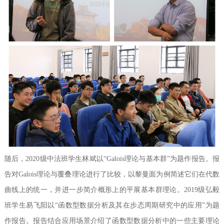
随后，2020级中法班学生林斌以“Galois理论与基本群”为题作报告。报
告对Galois理论与覆叠理论进行了比较，以黎曼面为例简述它们在代数
曲线上的统一，并进一步简介概形上的平展基本群理论。2019级弘毅
班学生易飞阳以“函数型数据分析及其在步态周期研究中的应用”为题
作报告。报告结合应用场景介绍了函数型数据分析中的一些主要理论