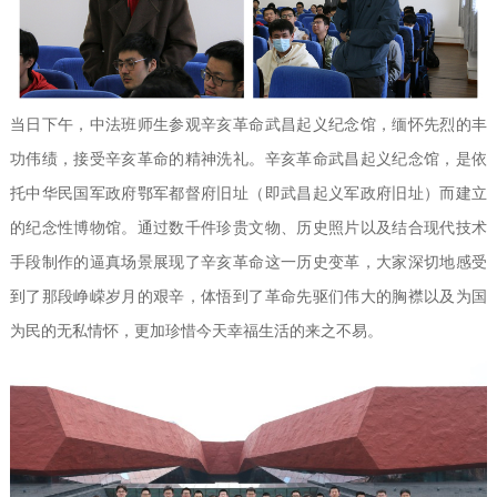
当日下午，中法班师生参观辛亥革命武昌起义纪念馆，缅怀先烈的丰
功伟绩，接受辛亥革命的精神洗礼。辛亥革命武昌起义纪念馆，是依
托中华民国军政府鄂军都督府旧址（即武昌起义军政府旧址）而建立
的纪念性博物馆。通过数千件珍贵文物、历史照片以及结合现代技术
手段制作的逼真场景展现了辛亥革命这一历史变革，大家深切地感受
到了那段峥嵘岁月的艰辛，体悟到了革命先驱们伟大的胸襟以及为国
为民的无私情怀，更加珍惜今天幸福生活的来之不易。