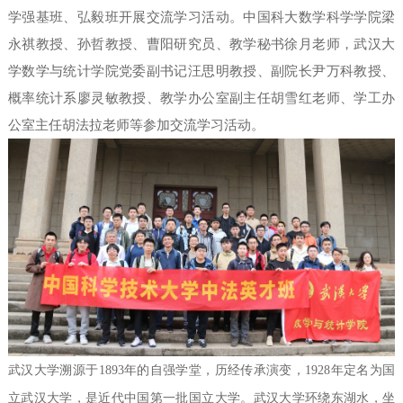
学强基班、弘毅班开展交流学习活动。中国科大数学科学学院梁

访问学者
永祺教授、孙哲教授、曹阳研究员、教学秘书徐月老师，武汉大
学数学与统计学院党委副书记汪思明教授、副院长尹万科教授、
分析中心
概率统计系廖灵敏教授、教学办公室副主任胡雪红老师、学工办
公室主任胡法拉老师等参加交流学习活动。

学术报告

讨论班

学术会议

学术活动
人才培养

中法英才班
武汉大学溯源于1893年的自强学堂，历经传承演变，1928年定名为国

中法班报告
立武汉大学，是近代中国第一批国立大学。武汉大学环绕东湖水，坐